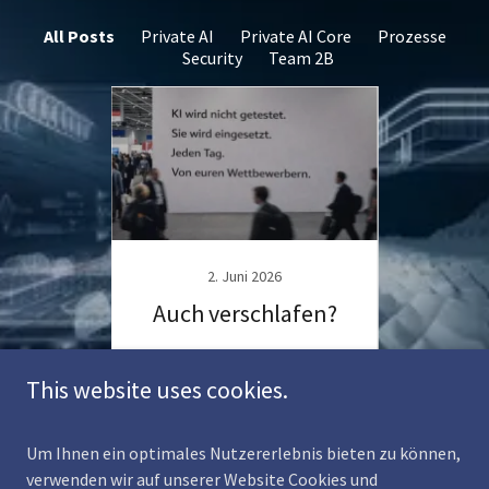
All Posts
Private AI
Private AI Core
Prozesse
Security
Team 2B
2. Juni 2026
ht den
Auch verschlafen?
90 M
.
ve
U
This website uses cookies.
ng
Continue Reading
C
Um Ihnen ein optimales Nutzererlebnis bieten zu können,
1 / 14
verwenden wir auf unserer Website Cookies und